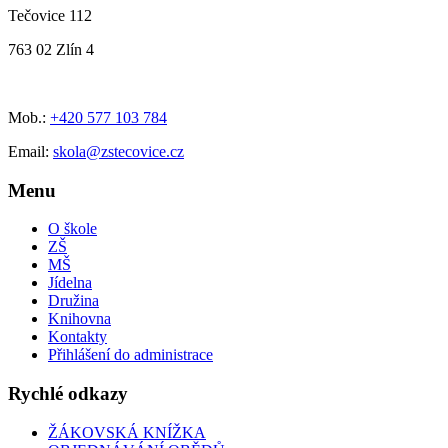
Tečovice 112
763 02 Zlín 4
Mob.:
+420 577 103 784
Email:
skola@zstecovice.cz
Menu
O škole
ZŠ
MŠ
Jídelna
Družina
Knihovna
Kontakty
Přihlášení do administrace
Rychlé odkazy
ŽÁKOVSKÁ KNÍŽKA