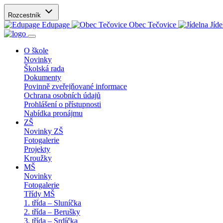
Rozcestník
Edupage
Obec Tečovice
Jíde
O škole
Novinky
Školská rada
Dokumenty
Povinně zveřejňované informace
Ochrana osobních údajů
Prohlášení o přístupnosti
Nabídka pronájmu
ZŠ
Novinky ZŠ
Fotogalerie
Projekty
Kroužky
MŠ
Novinky
Fotogalerie
Třídy MŠ
1. třída – Sluníčka
2. třída – Berušky
3. třída – Srdíčka