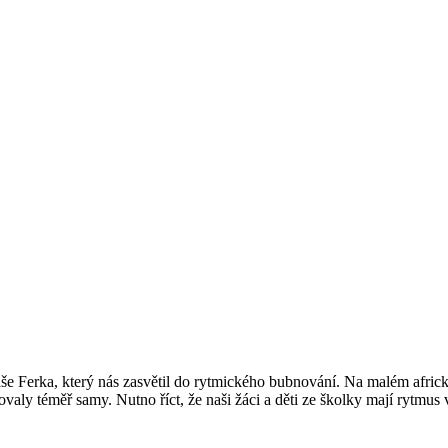
máše Ferka, který nás zasvětil do rytmického bubnování. Na malém afri
aly téměř samy. Nutno říct, že naši žáci a děti ze školky mají rytmus v