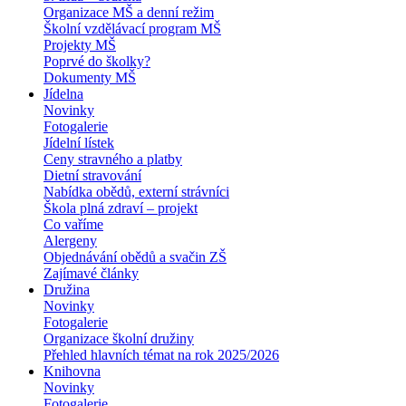
Organizace MŠ a denní režim
Školní vzdělávací program MŠ
Projekty MŠ
Poprvé do školky?
Dokumenty MŠ
Jídelna
Novinky
Fotogalerie
Jídelní lístek
Ceny stravného a platby
Dietní stravování
Nabídka obědů, externí strávníci
Škola plná zdraví – projekt
Co vaříme
Alergeny
Objednávání obědů a svačin ZŠ
Zajímavé články
Družina
Novinky
Fotogalerie
Organizace školní družiny
Přehled hlavních témat na rok 2025/2026
Knihovna
Novinky
Fotogalerie