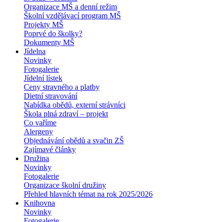
Organizace MŠ a denní režim
Školní vzdělávací program MŠ
Projekty MŠ
Poprvé do školky?
Dokumenty MŠ
Jídelna
Novinky
Fotogalerie
Jídelní lístek
Ceny stravného a platby
Dietní stravování
Nabídka obědů, externí strávníci
Škola plná zdraví – projekt
Co vaříme
Alergeny
Objednávání obědů a svačin ZŠ
Zajímavé články
Družina
Novinky
Fotogalerie
Organizace školní družiny
Přehled hlavních témat na rok 2025/2026
Knihovna
Novinky
Fotogalerie