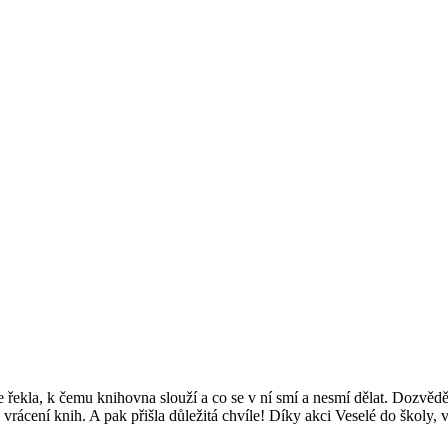
 řekla, k čemu knihovna slouží a co se v ní smí a nesmí dělat. Dozvědě
rácení knih. A pak přišla důležitá chvíle! Díky akci Veselé do školy, 