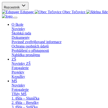
Rozcestník
Edupage
Obec Tečovice
Jíde
O škole
Novinky
Školská rada
Dokumenty
Povinně zveřejňované informace
Ochrana osobních údajů
Prohlášení o přístupnosti
Nabídka pronájmu
ZŠ
Novinky ZŠ
Fotogalerie
Projekty
Kroužky
MŠ
Novinky
Fotogalerie
Třídy MŠ
1. třída – Sluníčka
2. třída – Berušky
3. třída – Srdíčka