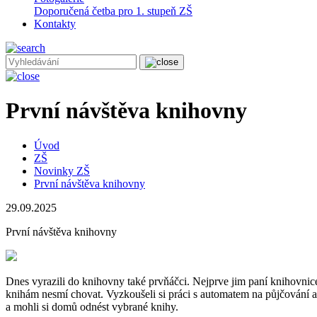
Doporučená četba pro 1. stupeň ZŠ
Kontakty
První návštěva knihovny
Úvod
ZŠ
Novinky ZŠ
První návštěva knihovny
29.09.2025
První návštěva knihovny
Dnes vyrazili do knihovny také prvňáčci. Nejprve jim paní knihovnice
knihám nesmí chovat. Vyzkoušeli si práci s automatem na půjčování a v
a mohli si domů odnést vybrané knihy.